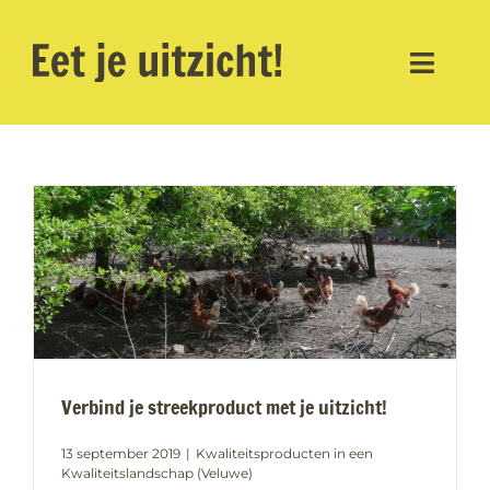
Ga
naar
inhoud
Toggl
Navig
Home
Nieuws
Ambitie
Het team
Contact
Verbind je streekproduct met je uitzicht!
13 september 2019
|
Kwaliteitsproducten in een
Kwaliteitslandschap (Veluwe)