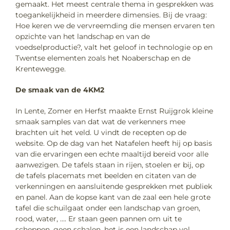
gemaakt. Het meest centrale thema in gesprekken was
toegankelijkheid in meerdere dimensies. Bij de vraag:
Hoe keren we de vervreemding die mensen ervaren ten
opzichte van het landschap en van de
voedselproductie?, valt het geloof in technologie op en
Twentse elementen zoals het Noaberschap en de
Krentewegge.
De smaak van de 4KM2
In Lente, Zomer en Herfst maakte Ernst Ruijgrok kleine
smaak samples van dat wat de verkenners mee
brachten uit het veld. U vindt de recepten op de
website. Op de dag van het Natafelen heeft hij op basis
van die ervaringen een echte maaltijd bereid voor alle
aanwezigen. De tafels staan in rijen, stoelen er bij, op
de tafels placemats met beelden en citaten van de
verkenningen en aansluitende gesprekken met publiek
en panel. Aan de kopse kant van de zaal een hele grote
tafel die schuilgaat onder een landschap van groen,
rood, water, …. Er staan geen pannen om uit te
scheppen, geen schalen, het is een landschap vol