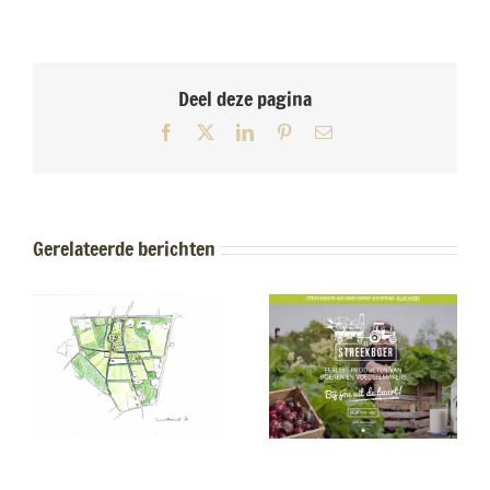
Deel deze pagina
Facebook
X
LinkedIn
Pinterest
E-
mail
Gerelateerde berichten
Onderzoek
ap
Regionale
voedselproductie
in relatie tot
landschap