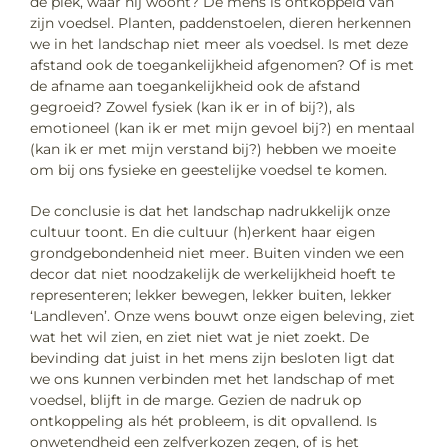
de plek, waar hij woont? De mens is ontkoppeld van
zijn voedsel. Planten, paddenstoelen, dieren herkennen
we in het landschap niet meer als voedsel. Is met deze
afstand ook de toegankelijkheid afgenomen? Of is met
de afname aan toegankelijkheid ook de afstand
gegroeid? Zowel fysiek (kan ik er in of bij?), als
emotioneel (kan ik er met mijn gevoel bij?) en mentaal
(kan ik er met mijn verstand bij?) hebben we moeite
om bij ons fysieke en geestelijke voedsel te komen.
De conclusie is dat het landschap nadrukkelijk onze
cultuur toont. En die cultuur (h)erkent haar eigen
grondgebondenheid niet meer. Buiten vinden we een
decor dat niet noodzakelijk de werkelijkheid hoeft te
representeren; lekker bewegen, lekker buiten, lekker
‘Landleven’. Onze wens bouwt onze eigen beleving, ziet
wat het wil zien, en ziet niet wat je niet zoekt. De
bevinding dat juist in het mens zijn besloten ligt dat
we ons kunnen verbinden met het landschap of met
voedsel, blijft in de marge. Gezien de nadruk op
ontkoppeling als hét probleem, is dit opvallend. Is
onwetendheid een zelfverkozen zegen, of is het