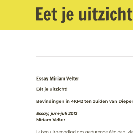
Ga
naar
inhoud
Essay Miriam Velter
Eét je uitzicht!
Bevindingen in 4KM2 ten zuiden van Diep
Essay, juni-juli 2012
Miriam Velter
Ik ben uitgenodigd om gedurende één dag, vla