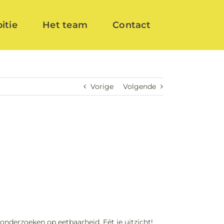
itie
Het team
Contact
Vorige
Volgende
derzoeken op eetbaarheid. Eét je uitzicht!