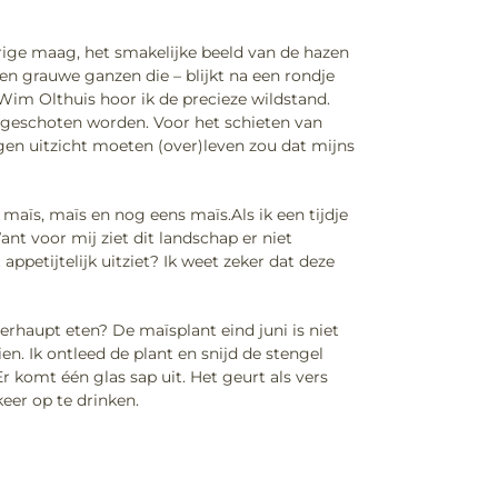
erige maag, het smakelijke beeld van de hazen
en grauwe ganzen die – blijkt na een rondje
Wim Olthuis hoor ik de precieze wildstand.
 geschoten worden. Voor het schieten van
gen uitzicht moeten (over)leven zou dat mijns
e maïs, maïs en nog eens maïs.Als ik een tijdje
ant voor mij ziet dit landschap er niet
petijtelijk uitziet? Ik weet zeker dat deze
berhaupt eten? De maïsplant eind juni is niet
n. Ik ontleed de plant en snijd de stengel
Er komt één glas sap uit. Het geurt als vers
eer op te drinken.