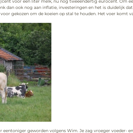
n)cent voor een liter melk, nu nog tweeëndertig eurocent. Om e
denk dan ook nog aan inflatie, investeringen en het is duidelijk 
nel voor gekozen om de koeien op stal te houden. Het voer komt 
jaar eentoniger geworden volgens Wim. Je zag vroeger voeder- en 