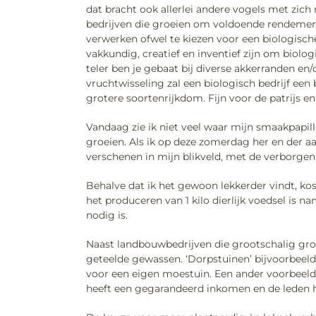
dat bracht ook allerlei andere vogels met zic
bedrijven die groeien om voldoende rendement t
verwerken ofwel te kiezen voor een biologische
vakkundig, creatief en inventief zijn om biolo
teler ben je gebaat bij diverse akkerranden en
vruchtwisseling zal een biologisch bedrijf ee
grotere soortenrijkdom. Fijn voor de patrijs en
Vandaag zie ik niet veel waar mijn smaakpapille
groeien. Als ik op deze zomerdag her en der 
verschenen in mijn blikveld, met de verborge
Behalve dat ik het gewoon lekkerder vindt, kos
het produceren van 1 kilo dierlijk voedsel is
nodig is.
Naast landbouwbedrijven die grootschalig groe
geteelde gewassen. ‘Dorpstuinen’ bijvoorbee
voor een eigen moestuin. Een ander voorbeeld 
heeft een gegarandeerd inkomen en de leden h