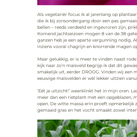
Als vegetariër focus ik al jarenlang op planta
die ik bij zonsondergang door een pas gemaaid
bellen – reeds verdeeld en ingevroren zijn, p
Komend jachtseizoen mogen 8 van de 38 geteld
ganzen heb je een aparte vergunning nodig. Al
inziens vooral chagrijn en knorrende magen o
Maar gelukkig, er is meer te vinden naast rode 
kijk naar zo’n maïsveld begrijp ik dat dit gewa
smakelijk uit, eerder DROOG. Vinden wij een m
eeuwige maïsvelden er wèl lekker uitzien vanui
‘Eét je uitzicht!’ weerklinkt het in mijn oren.
meer dan een rietplant met een opgeblazen, mas
open. De witte massa erin proeft opmerkelijk zo
gemaaid gras en het vocht smaakt zowel intens 