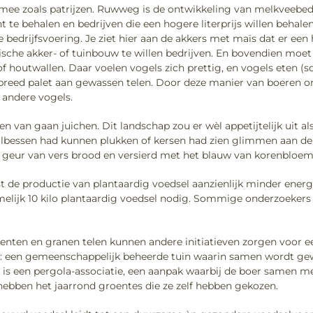
h mee zoals patrijzen. Ruwweg is de ontwikkeling van melkveebed
e behalen en bedrijven die een hogere literprijs willen behalen 
 bedrijfsvoering. Je ziet hier aan de akkers met maïs dat er een
gische akker- of tuinbouw te willen bedrijven. En bovendien moet
/of houtwallen. Daar voelen vogels zich prettig, en vogels eten (
n breed palet aan gewassen telen. Door deze manier van boeren o
 andere vogels.
n van gaan juichen. Dit landschap zou er wèl appetijtelijk uit als
aalbessen had kunnen plukken of kersen had zien glimmen aan 
n geur van vers brood en versierd met het blauw van korenbloem
t de productie van plantaardig voedsel aanzienlijk minder energi
 namelijk 10 kilo plantaardig voedsel nodig. Sommige onderzoeker
nten en granen telen kunnen andere initiatieven zorgen voor ee
ld: een gemeenschappelijk beheerde tuin waarin samen wordt g
is een pergola-associatie, een aanpak waarbij de boer samen met 
ebben het jaarrond groentes die ze zelf hebben gekozen.