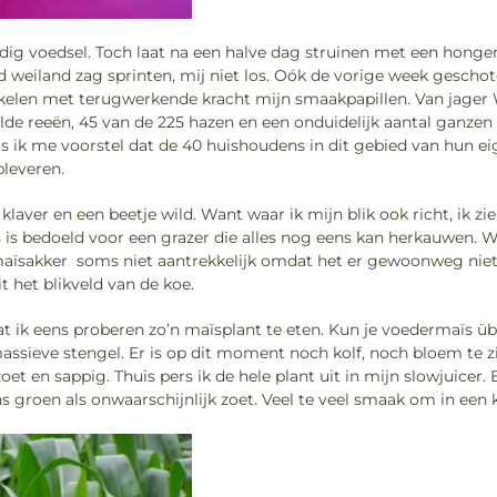
ardig voedsel. Toch laat na een halve dag struinen met een hong
 weiland zag sprinten, mij niet los. Oók de vorige week geschot
rikkelen met terugwerkende kracht mijn smaakpapillen. Van jager 
e reeën, 45 van de 225 hazen en een onduidelijk aantal ganzen
s ik me voorstel dat de 40 huishoudens in dit gebied van hun ei
pleveren.
klaver en een beetje wild. Want waar ik mijn blik ook richt, ik zi
s is bedoeld voor een grazer die alles nog eens kan herkauwen. W
aïsakker soms niet aantrekkelijk omdat het er gewoonweg niet ap
t het blikveld van de koe.
 Laat ik eens proberen zo’n maïsplant te eten. Kun je voedermaïs ü
sieve stengel. Er is op dit moment noch kolf, noch bloem te zie
et en sappig. Thuis pers ik de hele plant uit in mijn slowjuicer. 
groen als onwaarschijnlijk zoet. Veel te veel smaak om in een k