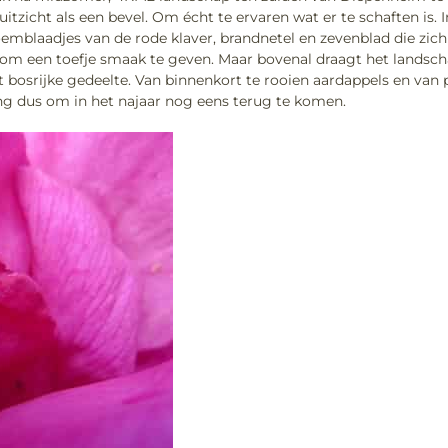
itzicht als een bevel. Om écht te ervaren wat er te schaften is.
oemblaadjes van de rode klaver, brandnetel en zevenblad die zic
os om een toefje smaak te geven. Maar bovenal draagt het landscha
t bosrijke gedeelte. Van binnenkort te rooien aardappels en va
ng dus om in het najaar nog eens terug te komen.