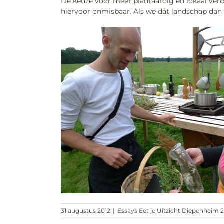
De keuze voor meer plantaardig èn lokaal ver
hiervoor onmisbaar. Als we dát landschap dan e
31 augustus 2012
|
Essays Eet je Uitzicht Diepenheim 