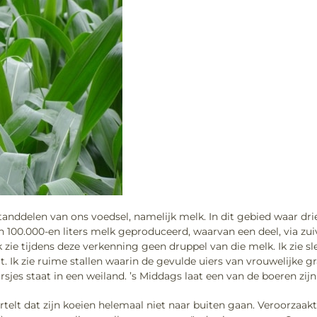
anddelen van ons voedsel, namelijk melk. In dit gebied waar drie
100.000-en liters melk geproduceerd, waarvan een deel, via zu
 zie tijdens deze verkenning geen druppel van die melk. Ik zie sl
it. Ik zie ruime stallen waarin de gevulde uiers van vrouwelijke g
sjes staat in een weiland. ’s Middags laat een van de boeren zijn
elt dat zijn koeien helemaal niet naar buiten gaan. Veroorzaakt d