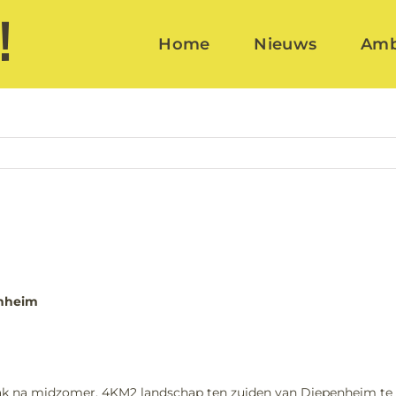
Home
Nieuws
Amb
enheim
k na midzomer, 4KM2 landschap ten zuiden van Diepenheim te on